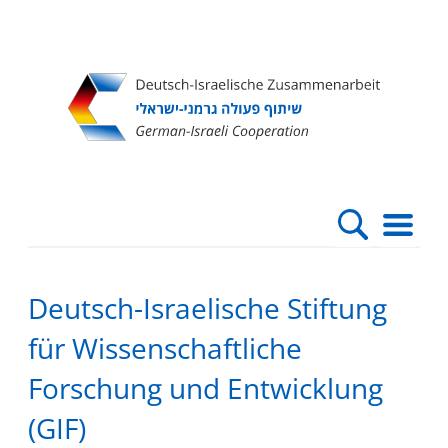
Direkt
Direkt
Direkt
Direkt
zum
zur
zur
zur
Inhalt
Hauptnavigation
Suche
Fußleiste
Deutsch-Israelische Stiftung
für Wissenschaftliche
Forschung und Entwicklung
(GIF)