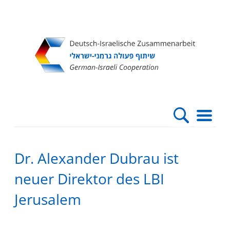
Direkt
Direkt
Direkt
Direkt
zum
zur
zur
zur
Inhalt
Hauptnavigation
Suche
Fußleiste
Dr. Alexander Dubrau ist
neuer Direktor des LBI
Jerusalem