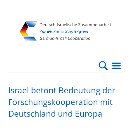
Direkt
Direkt
Direkt
Direkt
zum
zur
zur
zur
Inhalt
Hauptnavigation
Suche
Fußleiste
Israel betont Bedeutung der
Forschungskooperation mit
Deutschland und Europa