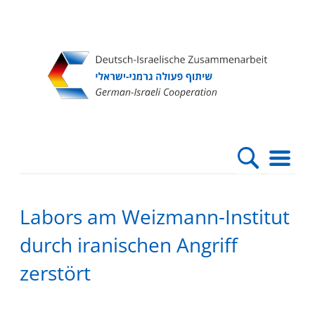
Direkt
Direkt
Direkt
Direkt
zum
zur
zur
zur
Inhalt
Hauptnavigation
Suche
Fußleiste
Labors am Weizmann-Institut
durch iranischen Angriff
zerstört