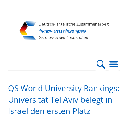
Direkt
Direkt
Direkt
Direkt
zum
zur
zur
zur
Inhalt
Hauptnavigation
Suche
Fußleiste
QS World University Rankings:
Universität Tel Aviv belegt in
Israel den ersten Platz