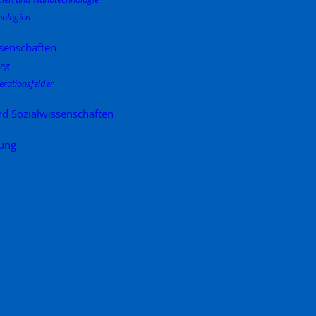
ologien
senschaften
ung
erationsfelder
nd Sozialwissenschaften
dung