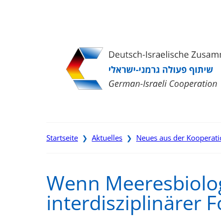
Direkt
Direkt
Direkt
Direkt
zum
zur
zur
zur
Inhalt
Hauptnavigation
Suche
Fußleiste
Startseite
Aktuelles
Neues aus der Kooperat
❯
❯
Wenn Meeresbiologi
interdisziplinärer 