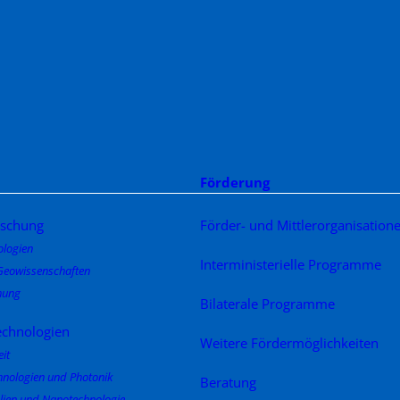
Förderung
schung
Förder- und Mittlerorganisation
logien
Interministerielle Programme
Geowissenschaften
hung
Bilaterale Programme
echnologien
Weitere Fördermöglichkeiten
eit
hnologien und Photonik
Beratung
lien und Nanotechnologie