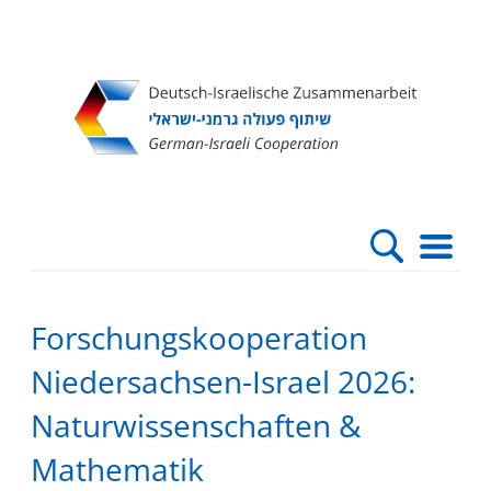
Direkt
Direkt
Direkt
Direkt
zum
zur
zur
zur
Inhalt
Hauptnavigation
Suche
Fußleiste
Forschungskooperation
Niedersachsen-Israel 2026:
Naturwissenschaften &
Mathematik