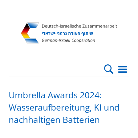
Direkt
Direkt
Direkt
Direkt
zum
zur
zur
zur
Inhalt
Hauptnavigation
Suche
Fußleiste
Umbrella Awards 2024:
Wasseraufbereitung, KI und
nachhaltigen Batterien